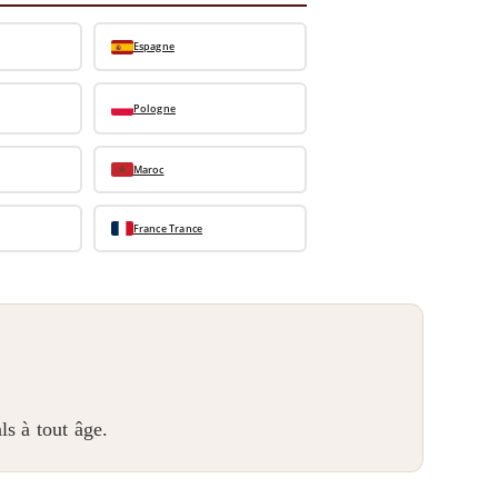
Espagne
Pologne
Maroc
France Trance
ls à tout âge.