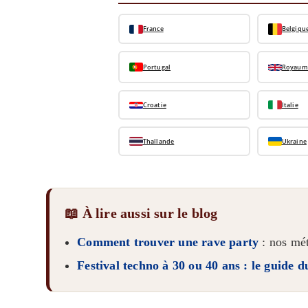
France
Belgiqu
Portugal
Royaum
Croatie
Italie
Thaïlande
Ukraine
📖 À lire aussi sur le blog
Comment trouver une rave party
: nos mét
Festival techno à 30 ou 40 ans : le guide d