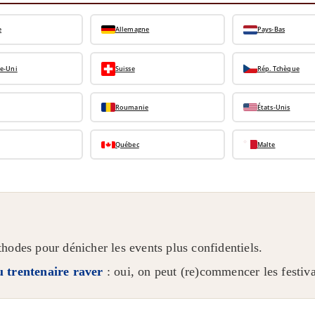
e
Allemagne
Pays-Bas
e-Uni
Suisse
Rép. Tchèque
Roumanie
États-Unis
Québec
Malte
hodes pour dénicher les events plus confidentiels.
u trentenaire raver
: oui, on peut (re)commencer les festiva