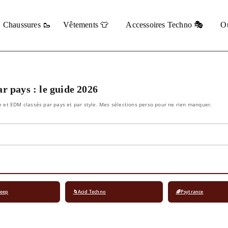
Chaussures 🥾
Vêtements 👕
Accessoires Techno 🎭
Ou
ar pays : le guide 2026
ce et EDM classés par pays et par style. Mes sélections perso pour ne rien manquer.
Deep
🌀
Acid Techno
🌈
Psytrance