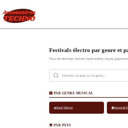
Festivals électro par genre et p
Tous les festivals techno, hard techno, house, psytran
🎛️ PAR GENRE MUSICAL
🔥
Hard Techno
🏠
House & 
🌍 PAR PAYS