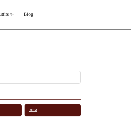
tfits ✨
Blog
⚡
EDM