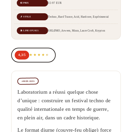
32-97 EUR
💶 PRIX
Techno, Hard Trance, Acid, Hardcore, Expérimental
🎵 STYLE
SHLØMO, Arween, Miura, Laure Croft, Krypton
🎤 LINE-UP 2025
4,3/5
MON AVIS
Laboratorium a réussi quelque chose
d’unique : construire un festival techno de
qualité internationale en temps de guerre,
en plein air, dans un cadre historique.
Le format diurne (couvre-feu oblige) force