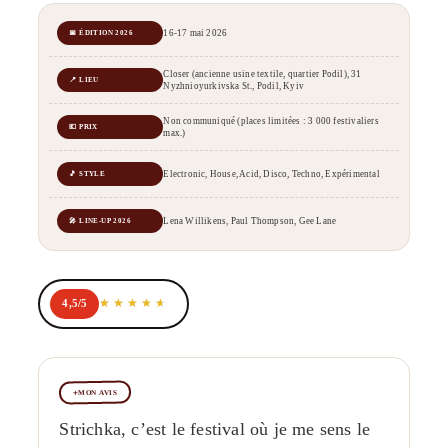
16-17 mai 2026
📅 ÉDITION 2026
Closer (ancienne usine textile, quartier Podil), 31
📍 LIEU
Nyzhnioyurkivska St., Podil, Kyiv
Non communiqué (places limitées : 3 000 festivaliers
💶 PRIX
max.)
Electronic, House, Acid, Disco, Techno, Expérimental
🎵 STYLE
Lena Willikens, Paul Thompson, Gee Lane
🎤 LINE-UP 2026
4,5/5
MON AVIS
Strichka, c’est le festival où je me sens le