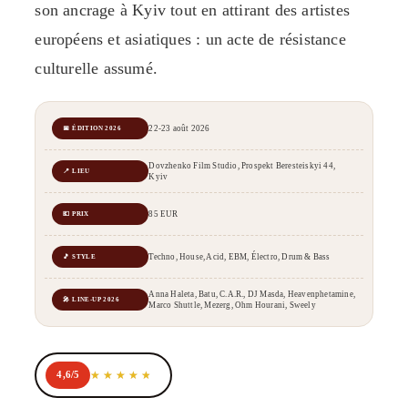
son ancrage à Kyiv tout en attirant des artistes
européens et asiatiques : un acte de résistance
culturelle assumé.
22-23 août 2026
📅 ÉDITION 2026
Dovzhenko Film Studio, Prospekt Beresteiskyi 44,
📍 LIEU
Kyiv
85 EUR
💶 PRIX
Techno, House, Acid, EBM, Électro, Drum & Bass
🎵 STYLE
Anna Haleta, Batu, C.A.R., DJ Masda, Heavenphetamine,
🎤 LINE-UP 2026
Marco Shuttle, Mezerg, Ohm Hourani, Sweely
4,6/5