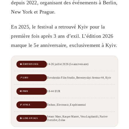
depuis 2022, organisant des événements à Berlin,
New York et Prague.
En 2025, le festival a retrouvé Kyiv pour la
première fois après 3 ans d’exil. L’édition 2026
marque le 5e anniversaire, exclusivement à Kyiv.
24-26 juillet 2026 (5e anniversaire)
📅 ÉDITION 2026
Dovzhenko Film Studio, Beresteyskyi Avenue 44, Kyiv
📍 LIEU
18-44 EUR
💶 PRIX
Techno, Electronic, Expérimental
🎵 STYLE
Setaoc Mass, Kasper Marott, Vera Logdanidi, Native
🎤 LINE-UP 2025
Outsider, Zolaa