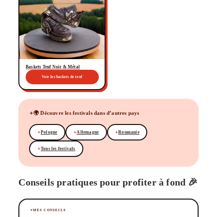
Baskets Teuf Noir & Métal
Voir les baskets de teuf
🌍 Découvre les festivals dans d’autres pays
Pologne
Allemagne
Roumanie
Tous les festivals
Conseils pratiques pour profiter à fond 🎉
MES CONSEILS