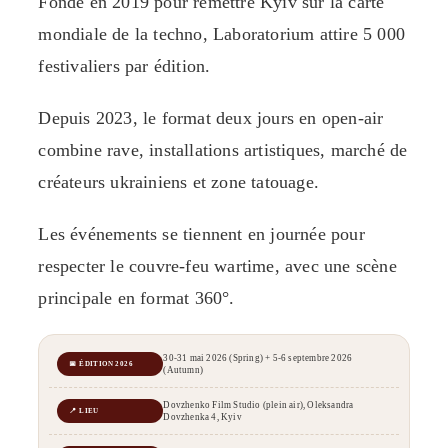
Fondé en 2019 pour remettre Kyiv sur la carte
mondiale de la techno, Laboratorium attire 5 000
festivaliers par édition.
Depuis 2023, le format deux jours en open-air
combine rave, installations artistiques, marché de
créateurs ukrainiens et zone tatouage.
Les événements se tiennent en journée pour
respecter le couvre-feu wartime, avec une scène
principale en format 360°.
30-31 mai 2026 (Spring) + 5-6 septembre 2026
📅 ÉDITION 2026
(Autumn)
Dovzhenko Film Studio (plein air), Oleksandra
📍 LIEU
Dovzhenka 4, Kyiv