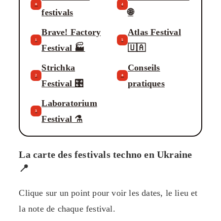
✦
4
festivals
🌐
Brave! Factory
Atlas Festival
1
5
Festival 🏭
🇺🇦
Strichka
Conseils
2
✦
Festival 🎛️
pratiques
Laboratorium
3
Festival ⚗️
La carte des festivals techno en Ukraine
📍
Clique sur un point pour voir les dates, le lieu et
la note de chaque festival.