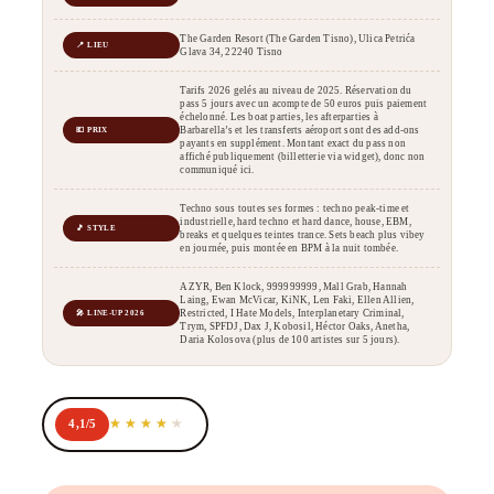
The Garden Resort (The Garden Tisno), Ulica Petrića
📍 LIEU
Glava 34, 22240 Tisno
Tarifs 2026 gelés au niveau de 2025. Réservation du
pass 5 jours avec un acompte de 50 euros puis paiement
échelonné. Les boat parties, les afterparties à
Barbarella’s et les transferts aéroport sont des add-ons
💶 PRIX
payants en supplément. Montant exact du pass non
affiché publiquement (billetterie via widget), donc non
communiqué ici.
Techno sous toutes ses formes : techno peak-time et
industrielle, hard techno et hard dance, house, EBM,
🎵 STYLE
breaks et quelques teintes trance. Sets beach plus vibey
en journée, puis montée en BPM à la nuit tombée.
AZYR, Ben Klock, 999999999, Mall Grab, Hannah
Laing, Ewan McVicar, KiNK, Len Faki, Ellen Allien,
Restricted, I Hate Models, Interplanetary Criminal,
🎤 LINE-UP 2026
Trym, SPFDJ, Dax J, Kobosil, Héctor Oaks, Anetha,
Daria Kolosova (plus de 100 artistes sur 5 jours).
4,1/5