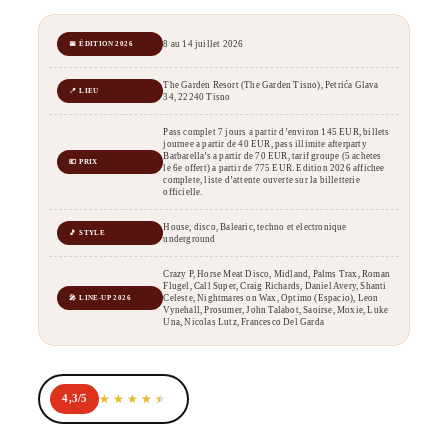
8 au 14 juillet 2026
📅 ÉDITION 2026
The Garden Resort (The Garden Tisno), Petrića Glava
📍 LIEU
34, 22240 Tisno
Pass complet 7 jours a partir d’environ 145 EUR, billets
journee a partir de 40 EUR, pass illimite afterparty
Barbarella’s a partir de 70 EUR, tarif groupe (5 achetes
💶 PRIX
le 6e offert) a partir de 775 EUR. Edition 2026 affichee
complete, liste d’attente ouverte sur la billetterie
officielle.
House, disco, Balearic, techno et electronique
🎵 STYLE
underground
Crazy P, Horse Meat Disco, Midland, Palms Trax, Roman
Flugel, Call Super, Craig Richards, Daniel Avery, Shanti
Celeste, Nightmares on Wax, Optimo (Espacio), Leon
🎤 LINE-UP 2026
Vynehall, Prosumer, John Talabot, Saoirse, Moxie, Luke
Una, Nicolas Lutz, Francesco Del Garda
4,3/5