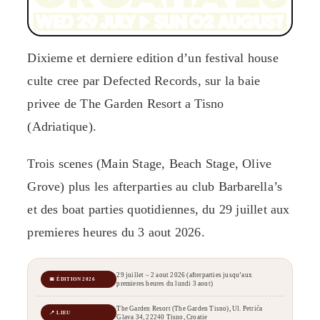
Dixieme et derniere edition d’un festival house
culte cree par Defected Records, sur la baie
privee de The Garden Resort a Tisno
(Adriatique).
Trois scenes (Main Stage, Beach Stage, Olive
Grove) plus les afterparties au club Barbarella’s
et des boat parties quotidiennes, du 29 juillet aux
premieres heures du 3 aout 2026.
29 juillet – 2 aout 2026 (afterparties jusqu’aux
📅 ÉDITION 2026
premieres heures du lundi 3 aout)
The Garden Resort (The Garden Tisno), Ul. Petrića
📍 LIEU
Glava 34, 22240 Tisno, Croatie