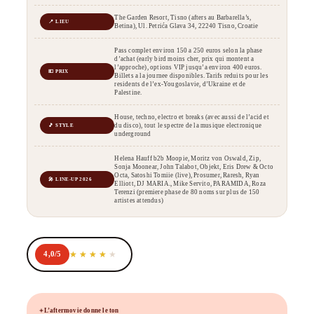
The Garden Resort, Tisno (afters au Barbarella’s,
📍 LIEU
Betina), Ul. Petrića Glava 34, 22240 Tisno, Croatie
Pass complet environ 150 a 250 euros selon la phase
d’achat (early bird moins cher, prix qui montent a
l’approche), options VIP jusqu’a environ 400 euros.
💶 PRIX
Billets a la journee disponibles. Tarifs reduits pour les
residents de l’ex-Yougoslavie, d’Ukraine et de
Palestine.
House, techno, electro et breaks (avec aussi de l’acid et
du disco), tout le spectre de la musique electronique
🎵 STYLE
underground
Helena Hauff b2b Moopie, Moritz von Oswald, Zip,
Sonja Moonear, John Talabot, Objekt, Eris Drew & Octo
Octa, Satoshi Tomiie (live), Prosumer, Raresh, Ryan
🎤 LINE-UP 2026
Elliott, DJ MARIA., Mike Servito, PARAMIDA, Roza
Terenzi (premiere phase de 80 noms sur plus de 150
artistes attendus)
4,0/5
L’aftermovie donne le ton