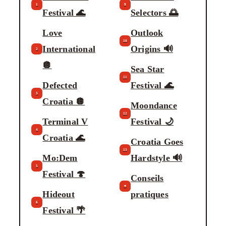
1
9
Festival 🌊
Selectors 🌅
Love
Outlook
10
International
Origins 🔊
2
🪩
Sea Star
11
Defected
Festival 🌊
3
Croatia 🪩
Moondance
12
Terminal V
Festival 🌙
4
Croatia 🌊
Croatia Goes
13
Mo:Dem
Hardstyle 🔊
5
Festival 🍄
Conseils
✦
Hideout
pratiques
6
Festival 🌴