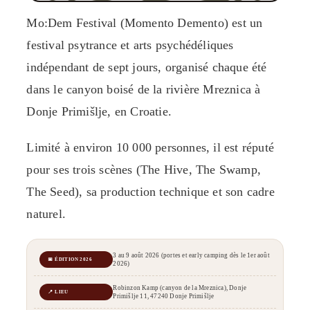
Mo:Dem Festival (Momento Demento) est un
festival psytrance et arts psychédéliques
indépendant de sept jours, organisé chaque été
dans le canyon boisé de la rivière Mreznica à
Donje Primišlje, en Croatie.
Limité à environ 10 000 personnes, il est réputé
pour ses trois scènes (The Hive, The Swamp,
The Seed), sa production technique et son cadre
naturel.
3 au 9 août 2026 (portes et early camping dès le 1er août
📅 ÉDITION 2026
2026)
Robinzon Kamp (canyon de la Mreznica), Donje
📍 LIEU
Primišlje 11, 47240 Donje Primišlje