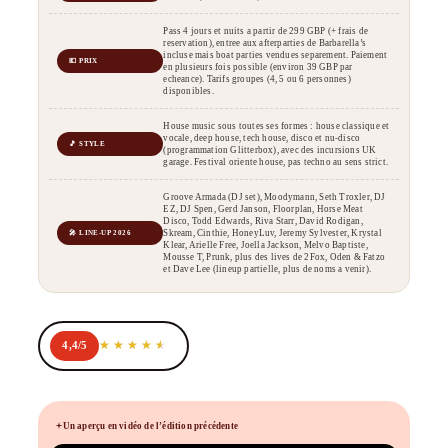
Pass 4 jours et nuits a partir de 299 GBP (+ frais de
reservation), entree aux afterparties de Barbarella’s
incluse mais boat parties vendues separement. Paiement
💶 PRIX
en plusieurs fois possible (environ 39 GBP par
echeance). Tarifs groupes (4, 5 ou 6 personnes)
disponibles.
House music sous toutes ses formes : house classique et
vocale, deep house, tech house, disco et nu-disco
🎵 STYLE
(programmation Glitterbox), avec des incursions UK
garage. Festival oriente house, pas techno au sens strict.
Groove Armada (DJ set), Moodymann, Seth Troxler, DJ
EZ, DJ Spen, Gerd Janson, Floorplan, Horse Meat
Disco, Todd Edwards, Riva Starr, David Rodigan,
Skream, Cinthie, HoneyLuv, Jeremy Sylvester, Krystal
🎤 LINE-UP 2026
Klear, Arielle Free, Joella Jackson, Melvo Baptiste,
Mousse T, Prunk, plus des lives de 2Fox, Oden & Fatzo
et Dave Lee (lineup partielle, plus de noms a venir).
4,4/5
Un aperçu en vidéo de l’édition précédente