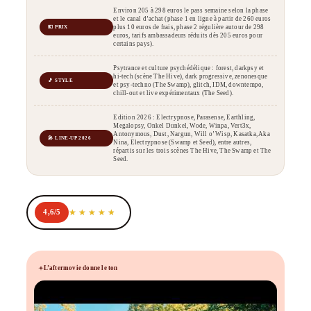
Environ 205 à 298 euros le pass semaine selon la phase
et le canal d’achat (phase 1 en ligne à partir de 260 euros
plus 10 euros de frais, phase 2 régulière autour de 298
💶 PRIX
euros, tarifs ambassadeurs réduits dès 205 euros pour
certains pays).
Psytrance et culture psychédélique : forest, darkpsy et
hi-tech (scène The Hive), dark progressive, zenonesque
🎵 STYLE
et psy-techno (The Swamp), glitch, IDM, downtempo,
chill-out et live expérimentaux (The Seed).
Edition 2026 : Electrypnose, Parasense, Earthling,
Megalopsy, Onkel Dunkel, Wode, Winpa, Vert3x,
Antonymous, Dust, Nargun, Will o’ Wisp, Kasatka, Aka
🎤 LINE-UP 2026
Nina, Electrypnose (Swamp et Seed), entre autres,
répartis sur les trois scènes The Hive, The Swamp et The
Seed.
4,6/5
L’aftermovie donne le ton