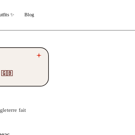
tfits ✨
Blog
6 🇬🇧
gleterre fait