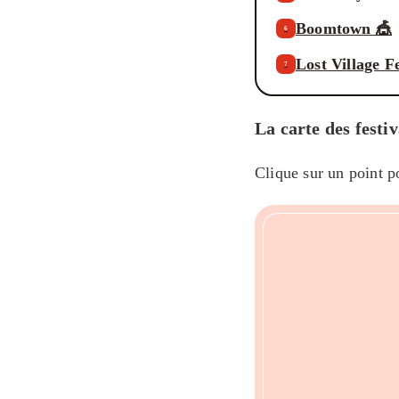
Boomtown 🎪
6
Lost Village Fe
7
La carte des festi
Clique sur un point po