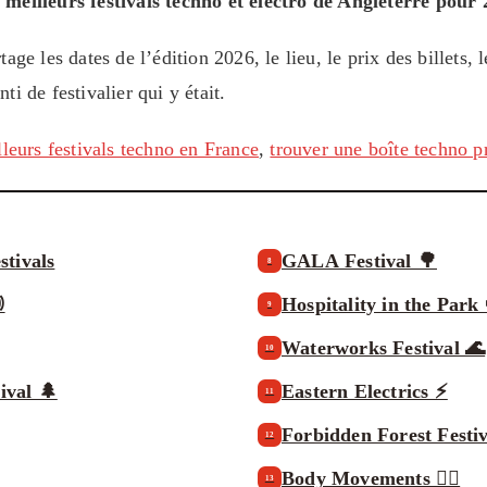
 meilleurs festivals techno et électro de Angleterre pour
age les dates de l’édition 2026, le lieu, le prix des billets, l
ti de festivalier qui y était.
lleurs festivals techno en France
,
trouver une boîte techno p
stivals
GALA Festival 🌳
8

Hospitality in the Park
9
Waterworks Festival 🌊
10
ival 🌲
Eastern Electrics ⚡
11
Forbidden Forest Festiv
12
Body Movements 🏳️‍🌈
13