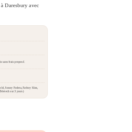
s à Daresbury avec
is sans frais proposé.
orld, Sonny Fodera, Fatboy Slim,
eletech sur 3 jours)