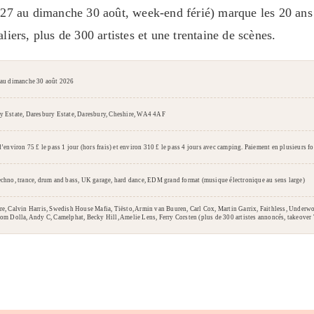
i 27 au dimanche 30 août, week-end férié) marque les 20 an
liers, plus de 300 artistes et une trentaine de scènes.
 au dimanche 30 août 2026
y Estate, Daresbury Estate, Daresbury, Cheshire, WA4 4AF
d’environ 75 £ le pass 1 jour (hors frais) et environ 310 £ le pass 4 jours avec camping. Paiement en plusieurs fo
echno, trance, drum and bass, UK garage, hard dance, EDM grand format (musique électronique au sens large)
re, Calvin Harris, Swedish House Mafia, Tiësto, Armin van Buuren, Carl Cox, Martin Garrix, Faithless, Underw
om Dolla, Andy C, Camelphat, Becky Hill, Amelie Lens, Ferry Corsten (plus de 300 artistes annoncés, takeover T