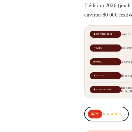
L’édition 2026 (jeud
environ 80 000 festiva
Jeudi 27
📅 ÉDITION 2026
Daresbur
📍 LIEU
À partir 
💶 PRIX
House, t
🎵 STYLE
Disclosu
🎤 LINE-UP 2026
Fisher, D
3,7/5