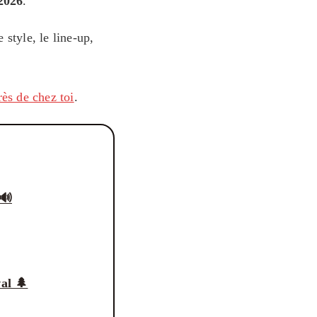
 2026
.
e style, le line-up,
rès de chez toi
.
 🔊
al 🌲