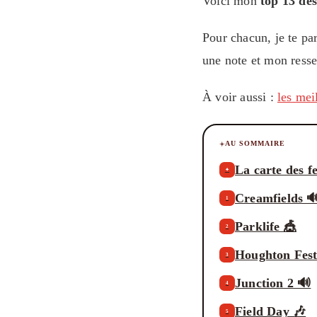
Voici mon
top 13 des
Pour chacun, je te part
une note et mon ressen
À voir aussi :
les mei
AU SOMMAIRE
La carte des fe
✦
Creamfields 
1
Parklife 🎪
2
Houghton Fest
3
Junction 2 🔊
4
Field Day 🎶
5