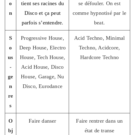
o
tient ses racines du
se défouler. On est
n
Disco et ça peut
comme hypnotisé par le
parfois s’entendre.
beat.
S
Progressive House,
Acid Techno, Minimal
o
Deep House, Electro
Techno, Acidcore,
us
House, Tech House,
Hardcore Techno
-
Acid House, Disco
ge
House, Garage, Nu
n
Disco, Eurodance
re
s
O
Faire danser
Faire rentrer dans un
bj
état de transe