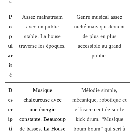
s
P
Assez mainstream
Genre musical assez
o
avec un public
niché mais qui devient
p
stable. La house
de plus en plus
ul
traverse les époques.
accessible au grand
ar
public.
it
é
D
Musique
Mélodie simple,
es
chaleureuse avec
mécanique, robotique et
cr
une énergie
efficace centrée sur le
ip
constante. Beaucoup
kick drum. “Musique
ti
de basses. La House
boum boum” qui sert à