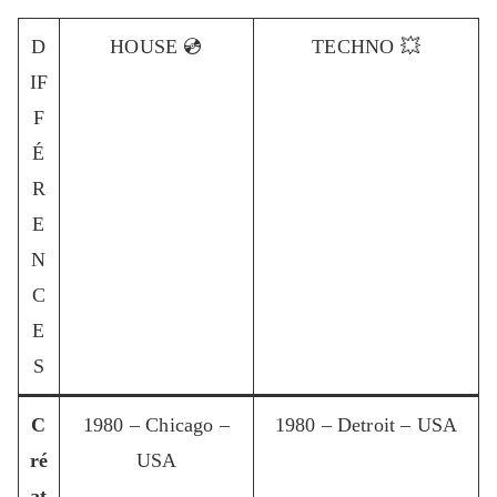
D
HOUSE 💿
TECHNO 💥
IF
F
É
R
E
N
C
E
S
C
1980 – Chicago –
1980 – Detroit – USA
ré
USA
at