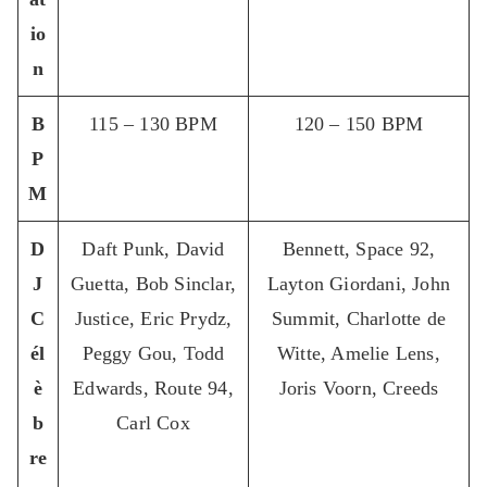
io
n
B
115 – 130 BPM
120 – 150 BPM
P
M
D
Daft Punk, David
Bennett, Space 92,
J
Guetta, Bob Sinclar,
Layton Giordani, John
C
Justice, Eric Prydz,
Summit, Charlotte de
él
Peggy Gou, Todd
Witte, Amelie Lens,
è
Edwards, Route 94,
Joris Voorn, Creeds
b
Carl Cox
re