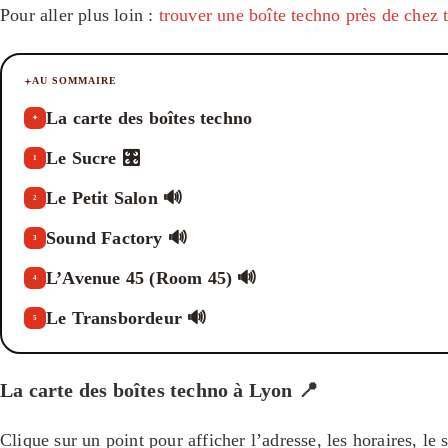
Pour aller plus loin :
trouver une boîte techno près de chez t
AU SOMMAIRE
La carte des boîtes techno
✦
Le Sucre 🎛️
1
Le Petit Salon 🔊
2
Sound Factory 🔊
3
L’Avenue 45 (Room 45) 🔊
4
Le Transbordeur 🔊
5
La carte des boîtes techno à Lyon 📍
Clique sur un point pour afficher l’adresse, les horaires, le 