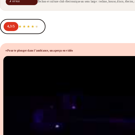
Techno et culture club électronique au sens large : techno, house, disco, élec
🎵 STYLE
4,3/5
Pour te plonger dans l’ambiance, un aperçu en vidéo