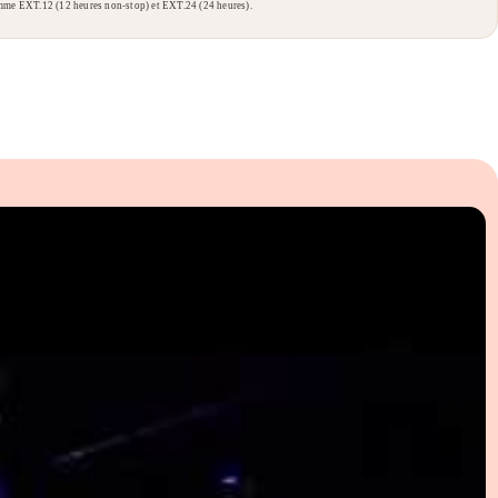
comme EXT.12 (12 heures non-stop) et EXT.24 (24 heures).