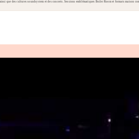
tro, ainsi que des cultures soundsystem et des concerts. Sessions emblématiques Boiler Room et formats maison 