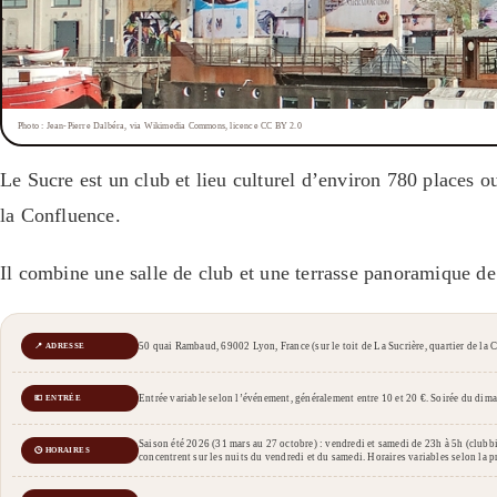
Photo : Jean-Pierre Dalbéra, via Wikimedia Commons, licence CC BY 2.0
Le Sucre est un club et lieu culturel d’environ 780 places o
la Confluence.
Il combine une salle de club et une terrasse panoramique de 
50 quai Rambaud, 69002 Lyon, France (sur le toit de La Sucrière, quartier de la 
📍 ADRESSE
Entrée variable selon l’événement, généralement entre 10 et 20 €. Soirée du dim
💶 ENTRÉE
Saison été 2026 (31 mars au 27 octobre) : vendredi et samedi de 23h à 5h (clubbi
🕒 HORAIRES
concentrent sur les nuits du vendredi et du samedi. Horaires variables selon la pro