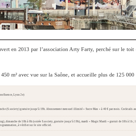
uvert en 2013 par l’association Arty Farty, perché sur le toi
450 m² avec vue sur la Saône, et accueille plus de 125 000 v
Confluence, Lyon 2e)
anche (S.society) gratuite jusqu’à 19h. Abonnement mensuel illimité « Sucre Max » à 40 € par mois. Cocktails au
ng), dimanche de 18h à 0h (soirée S.society, gratuite jusqu’à 19h), mardi « Magic Mardi » gratuit de 18h à 1h ; l
grammation, à vérifier sur le site officiel.