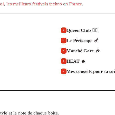
oi
,
les meilleurs festivals techno en France
.
Queen Club 🏳️‍🌈
6
Le Périscope 🎷
7
Marché Gare 🎶
8
HEAT 🔥
9
Mes conseils pour ta so
✦
style et la note de chaque boîte.