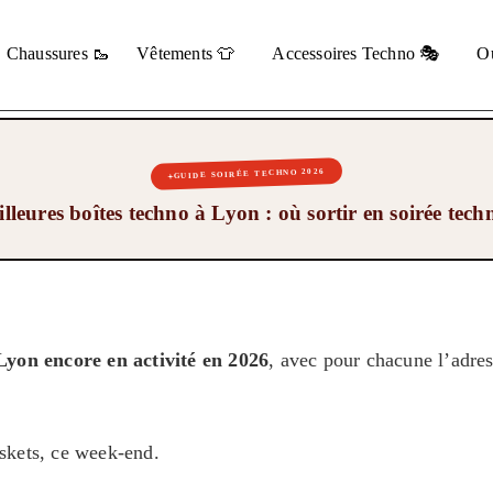
Chaussures 🥾
Vêtements 👕
Accessoires Techno 🎭
Ou
GUIDE SOIRÉE TECHNO 2026
lleures boîtes techno à Lyon : où sortir en soirée tec
Lyon encore en activité en 2026
, avec pour chacune l’adress
askets, ce week-end.