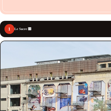
1
Le Sucre 🎛️