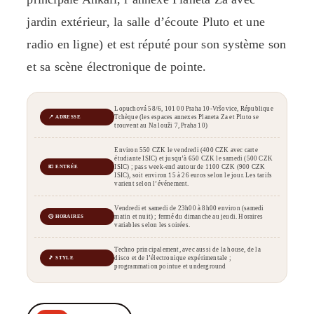
jardin extérieur, la salle d’écoute Pluto et une
radio en ligne) et est réputé pour son système son
et sa scène électronique de pointe.
Lopuchová 58/6, 101 00 Praha 10-Vršovice, République
Tchèque (les espaces annexes Planeta Za et Pluto se
📍 ADRESSE
trouvent au Na louži 7, Praha 10)
Environ 550 CZK le vendredi (400 CZK avec carte
étudiante ISIC) et jusqu’à 650 CZK le samedi (500 CZK
ISIC) ; pass week-end autour de 1100 CZK (900 CZK
💶 ENTRÉE
ISIC), soit environ 15 à 26 euros selon le jour. Les tarifs
varient selon l’événement.
Vendredi et samedi de 23h00 à 8h00 environ (samedi
matin et nuit) ; fermé du dimanche au jeudi. Horaires
🕒 HORAIRES
variables selon les soirées.
Techno principalement, avec aussi de la house, de la
disco et de l’électronique expérimentale ;
🎵 STYLE
programmation pointue et underground