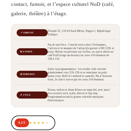
contact, fumoir, et l’espace culturel NoD (café,
galerie, théâtre) à l’étage.
Dlouhá 33, 110 00 Staré Město, Prague 1, République
📍 ADRESSE
Tchèque
Pas de tarif fixe : l’entrée varie selon l’événement,
l’artiste et le moment de l’achat (de gratuit à 300 CZK et
plus). Billets en prévente sur GoOut, ou à prix réduit au
💶 ENTRÉE
café NoD (étage au-dessus) les soirs d’événement de
18h à 21h.
Selon la programmation : les soirées club ouvrent
généralement vers 22h-23h et se terminent au petit
🕒 HORAIRES
matin (vers 4h30 le vendredi et samedi). Pas d’horaires
fixes, le club n’ouvre que les soirs d’événement.
House, techno et drum & bass en majorité, avec aussi
des concerts rock, indie, électro et hip-hop.
🎵 STYLE
Programmation multi-genres orientée musiques
électroniques.
4,1/5