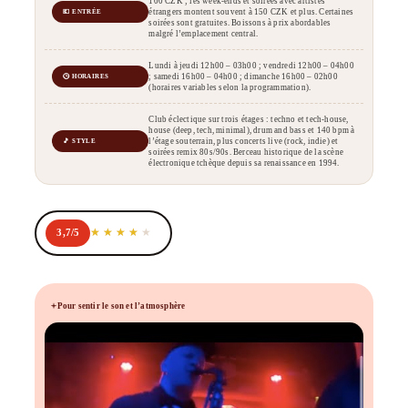
100 CZK ; les week-ends et soirées avec artistes
étrangers montent souvent à 150 CZK et plus. Certaines
💶 ENTRÉE
soirées sont gratuites. Boissons à prix abordables
malgré l’emplacement central.
Lundi à jeudi 12h00 – 03h00 ; vendredi 12h00 – 04h00
; samedi 16h00 – 04h00 ; dimanche 16h00 – 02h00
🕒 HORAIRES
(horaires variables selon la programmation).
Club éclectique sur trois étages : techno et tech-house,
house (deep, tech, minimal), drum and bass et 140 bpm à
l’étage souterrain, plus concerts live (rock, indie) et
🎵 STYLE
soirées remix 80s/90s. Berceau historique de la scène
électronique tchèque depuis sa renaissance en 1994.
3,7/5
Pour sentir le son et l’atmosphère