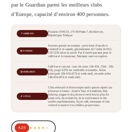
par le Guardian parmi les meilleurs clubs
d’Europe, capacité d’environ 400 personnes.
Plynární 1096/23, 170 00 Praha 7, Holešovice,
📍 ADRESSE
République Tchèque
Souvent gratuit en semaine ; petit droit d’entrée le
vendredi et le samedi, généralement de l’ordre de 90 à
💶 ENTRÉE
150 CZK selon la soirée. Pas d’entrée payante pour le
café-bar et le restaurant. Paiement carte ou espèces.
Café-bar et cuisine : tous les jours 14h-02h. Club : 18h-
05h, jusqu’à 07h les vendredis et samedis. Scène
🕒 HORAIRES
principale 20h-05h (07h le week-end), seconde scène
18h-03h (05h le week-end).
Club alternatif et électronique multi-genres réparti sur
plusieurs niveaux : drum’n’bass et breakbeat, dub,
dubstep, reggae et ska, house et tech house, plus du
🎵 STYLE
punk rock, du rockabilly, de la world music et des
soirées expérimentales. Aussi café, restaurant et lieu
culturel (concerts live, théâtre, projections).
4,2/5