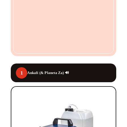
1
Ankali (& Planeta Za) 🔊