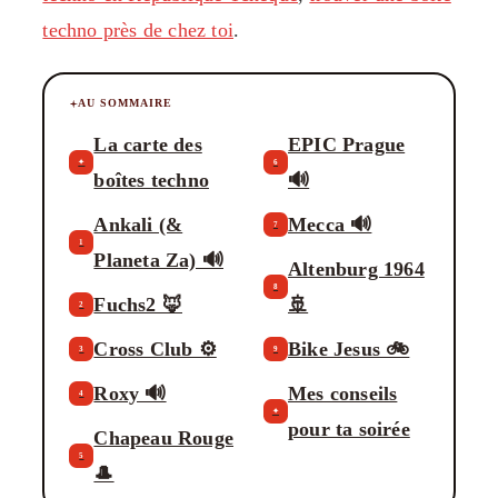
techno près de chez toi
.
AU SOMMAIRE
La carte des
EPIC Prague
✦
6
boîtes techno
🔊
Ankali (&
Mecca 🔊
7
1
Planeta Za) 🔊
Altenburg 1964
8
Fuchs2 🦊
🚢
2
Cross Club ⚙️
Bike Jesus 🚲
3
9
Roxy 🔊
Mes conseils
4
✦
pour ta soirée
Chapeau Rouge
5
🎩