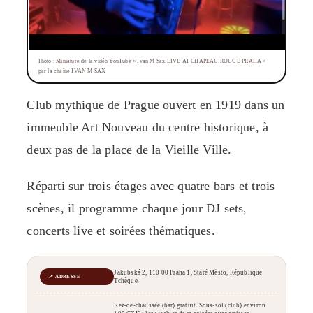
Photo : Miniature de la vidéo YouTube « Ivan M Sax LIVE AT CHAPEAU ROUGE PRAHA »
par la chaîne IVAN M SAX
Club mythique de Prague ouvert en 1919 dans un
immeuble Art Nouveau du centre historique, à
deux pas de la place de la Vieille Ville.
Réparti sur trois étages avec quatre bars et trois
scènes, il programme chaque jour DJ sets,
concerts live et soirées thématiques.
Jakubská 2, 110 00 Praha 1, Staré Město, République
📍 ADRESSE
Tchèque
Rez-de-chaussée (bar) gratuit. Sous-sol (club) environ