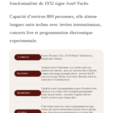
fonctionnaliste de 1932 signe Josef Fuchs.
Capacité d’environ 800 personnes, elle alterne
longues nuits techno avec invites internationaux,
concerts live et programmation électronique
experimentale.
Ostrov Štvanice 1125, 170 00 Praha 7-Holešovice,
📍 ADRESSE
Republique Tcheque
Variable selon l’événement. Les soirées club sont
réputées bon marche ; pour les concerts/têtes d’affiche,
comptez davantage (exemple releve : environ 500 Kč
💶 ENTRÉE
pour un concert). Billets via GoOut, Resident Advisor,
smsticket et Ticketmaster.cz.
Variables selon la programmation (pas d’horaires fixes
affiches). Les soirées club s’etendent generalement
🕒 HORAIRES
jusqu’au petit matin ; consulter l’agenda officiel
fuchs2.cz/shows pour chaque date.
Club techno avant tout, mais a programmation large :
techno (de la plus mainstream a la plus dure et rapide),
house, électronique experimentale sur la scène Salo,
🎵 STYLE