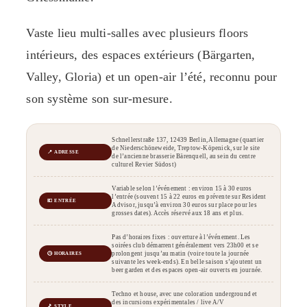
Vaste lieu multi-salles avec plusieurs floors
intérieurs, des espaces extérieurs (Bärgarten,
Valley, Gloria) et un open-air l’été, reconnu pour
son système son sur-mesure.
Schnellerstraße 137, 12439 Berlin, Allemagne (quartier
de Niederschöneweide, Treptow-Köpenick, sur le site
📍 ADRESSE
de l’ancienne brasserie Bärenquell, au sein du centre
culturel Revier Südost)
Variable selon l’événement : environ 15 à 30 euros
l’entrée (souvent 15 à 22 euros en prévente sur Resident
💶 ENTRÉE
Advisor, jusqu’à environ 30 euros sur place pour les
grosses dates). Accès réservé aux 18 ans et plus.
Pas d’horaires fixes : ouverture à l’événement. Les
soirées club démarrent généralement vers 23h00 et se
prolongent jusqu’au matin (voire toute la journée
🕒 HORAIRES
suivante les week-ends). En belle saison s’ajoutent un
beer garden et des espaces open-air ouverts en journée.
Techno et house, avec une coloration underground et
des incursions expérimentales / live A/V
🎵 STYLE