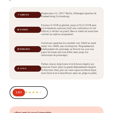
Hauptstrasse 15, 10317 Berlin, Allemagne (quartier de
📍 ADRESSE
Rummelsburg/Lichtenberg)
Environ 15 EUR en général, jusqu à 20 à 25 EUR pour
les événements spéciaux (tarif non confirmé sur le site
💶 ENTRÉE
officiel, à vérifier sur place). Bars et stands de nourriture
souvent en espèces uniquement.
Ouvertures marathon du vendredi vers 22h00 au lundi
matin vers 10h00, sans interruption. Programmation
hebdomadaire du printemps au Nouvel An, avec une
🕒 HORAIRES
pause hivernale (environ début mars jusqu à la
réouverture de printemps).
Techno, house, deep house et tech house répartis sur
plusieurs floors (dont la grande Hammerhalle équipée
🎵 STYLE
en Function One), plus un vaste espace extérieur façon
mini-festival avec dancefloors open-air, plage et jardin.
3,9/5
Pour sentir le son et l’atmosphère