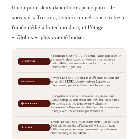
Il comporte deux dancefloors principaux : le
sous-sol « Tresor », couloir-tunnel sous strobes et
fumée dédié à la techno dure, et l’étage
« Globus », plus orienté house.
Köpenicker Straße 70, 10179 Berlin, Allemagne (dans le
batiment Kraftwerk, ancienne centrale thermique de
📍 ADRESSE
Berlin-Mitte). Station la plus proche : U Heinrich-
Heine-Straße (ligne U8).
Environ 12 à 20 EUR selon la soirée (tarif souvent cité
autour de 15 EUR). Le prix varie en fonction de
💶 ENTRÉE
l’événement ; pas de grille tarifaire fixe publiée.
Principalement vendredi et samedi soir, dès minuit
(23h59) jusqu’au lendemain midi environ ; ouvertures
ponctuelles d’autres jours selon le calendrier
🕒 HORAIRES
d’événements. Horaires non détaillés officiellement sur
le site, à vérifier événement par événement.
Techno. Le sous-sol (le floor historique « Tresor ») est
dédié à la techno dure, l’industriel et l’acid ; l’étage
🎵 STYLE
« Globus » propose une programmation plus house et
électronique plus mélodique.