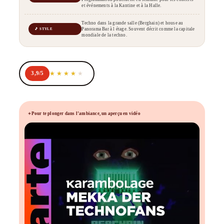
et événements à la Kantine et à la Halle.
Techno dans la grande salle (Berghain) et house au
Panorama Bar à l étage. Souvent décrit comme la capitale
🎵 STYLE
mondiale de la techno.
3,9/5
Pour te plonger dans l’ambiance, un aperçu en vidéo