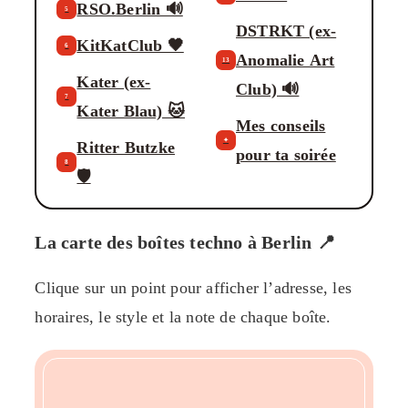
RSO.Berlin 🔊
5
DSTRKT (ex-
KitKatClub 🖤
6
Anomalie Art
13
Kater (ex-
Club) 🔊
7
Kater Blau) 🐱
Mes conseils
✦
Ritter Butzke
pour ta soirée
8
🛡️
La carte des boîtes techno à Berlin 📍
Clique sur un point pour afficher l’adresse, les
horaires, le style et la note de chaque boîte.