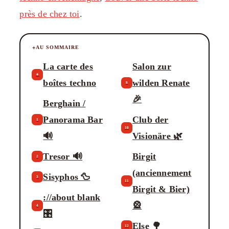
près de chez toi
.
AU SOMMAIRE
La carte des
Salon zur
✦
boîtes techno
wilden Renate
9
🎉
Berghain /
Panorama Bar
Club der
1
10
🔊
Visionäre 🌿
Tresor 🔊
Birgit
2
(anciennement
Sisyphos 🦆
3
11
Birgit & Bier)
://about blank
🎡
4
🎛️
Else 🌳
12