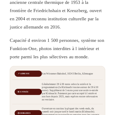
ancienne centrale thermique de 1953 à la
frontière de Friedrichshain et Kreuzberg, ouvert
en 2004 et reconnu institution culturelle par la
justice allemande en 2016.
Capacité d environ 1 500 personnes, système son
Funktion-One, photos interdites à l intérieur et
porte parmi les plus sélectives au monde.
Am Wriezener Bahnhof, 10243 Berlin, Allemagne
📍 ADRESSE
Généralement 20 à 30 euros selon la soirée et la
programmation (la Klubnacht tourne autour de 28 à 30
euros). Supplément de 5 euros pour une seule re-entrée
💶 ENTRÉE
par Klubnacht. Paiement par carte accepté à l entrée et
aux bars depuis 2025, mais espèces encore nécessaires
au vestiaire.
Ouverture en continu la plupart des week-ends, du
samedi soir jusque tard le lundi matin (Klubnacht).
🕒 HORAIRES
Programmation ponctuelle en semaine pour les concerts