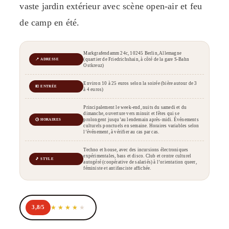
vaste jardin extérieur avec scène open-air et feu
de camp en été.
Markgrafendamm 24c, 10245 Berlin, Allemagne
(quartier de Friedrichshain, à côté de la gare S-Bahn
📍 ADRESSE
Ostkreuz)
Environ 10 à 25 euros selon la soirée (bière autour de 3
💶 ENTRÉE
à 4 euros)
Principalement le week-end, nuits du samedi et du
dimanche, ouverture vers minuit et fêtes qui se
prolongent jusqu’au lendemain après-midi. Événements
🕒 HORAIRES
culturels ponctuels en semaine. Horaires variables selon
l’événement, à vérifier au cas par cas.
Techno et house, avec des incursions électroniques
expérimentales, bass et disco. Club et centre culturel
🎵 STYLE
autogéré (coopérative de salariés) à l’orientation queer,
féministe et antifasciste affichée.
3,8/5