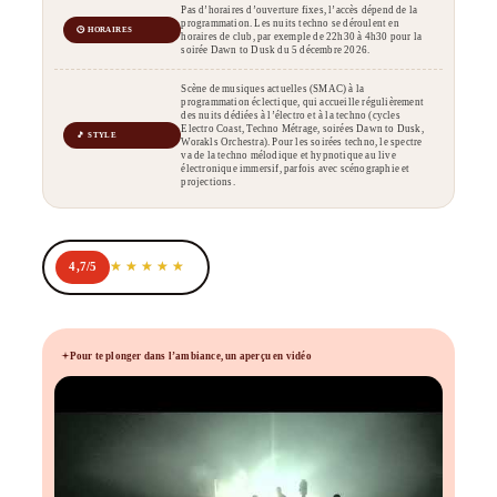
Pas d’horaires d’ouverture fixes, l’accès dépend de la
programmation. Les nuits techno se déroulent en
🕒 HORAIRES
horaires de club, par exemple de 22h30 à 4h30 pour la
soirée Dawn to Dusk du 5 décembre 2026.
Scène de musiques actuelles (SMAC) à la
programmation éclectique, qui accueille régulièrement
des nuits dédiées à l’électro et à la techno (cycles
Electro Coast, Techno Métrage, soirées Dawn to Dusk,
🎵 STYLE
Worakls Orchestra). Pour les soirées techno, le spectre
va de la techno mélodique et hypnotique au live
électronique immersif, parfois avec scénographie et
projections.
4,7/5
Pour te plonger dans l’ambiance, un aperçu en vidéo