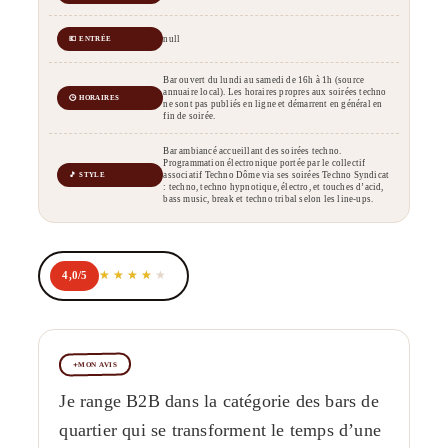
null
💶 ENTRÉE
Bar ouvert du lundi au samedi de 16h à 1h (source
annuaire local). Les horaires propres aux soirées techno
🕒 HORAIRES
ne sont pas publiés en ligne et démarrent en général en
fin de soirée.
Bar ambiancé accueillant des soirées techno.
Programmation électronique portée par le collectif
associatif Techno Dôme via ses soirées Techno Syndicat
🎵 STYLE
: techno, techno hypnotique, électro, et touches d’acid,
bass music, break et techno tribal selon les line-ups.
4,0/5
MON AVIS
Je range B2B dans la catégorie des bars de
quartier qui se transforment le temps d’une