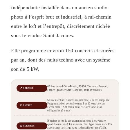
indépendante installée dans un ancien studio
photo à l’esprit brut et industriel, à mi-chemin
entre le loft et l’entrepôt, discrètement nichée
sous le viaduc Saint-Jacques.
Elle programme environ 150 concerts et soirées
par an, dont des nuits techno avec un système
son de 5 kW.
65 boulevard Côte-Blatin, 63000 Clermont-Ferrand,
📍 ADRESSE
France (quartier Saint-Jacques, sous le viaduc)
Soirées techno: 5 euros en prévente, 7 euros sur place.
Programmation générale entre 5 et 12 euros selon
💶 ENTRÉE
l’événement. Adhésion annuelle à l’association
obligatoire (3 euros).
Horaires selon la programmation (pas d’ouverture
quotidienne fixe). La soirée techno type ouvre vers 19h
🕒 HORAIRES
avec stands artistiques puis dancefloor jusqu’à 1h.