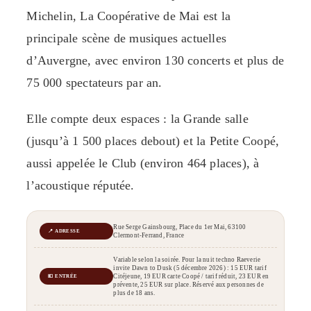
Michelin, La Coopérative de Mai est la
principale scène de musiques actuelles
d’Auvergne, avec environ 130 concerts et plus de
75 000 spectateurs par an.
Elle compte deux espaces : la Grande salle
(jusqu’à 1 500 places debout) et la Petite Coopé,
aussi appelée le Club (environ 464 places), à
l’acoustique réputée.
Rue Serge Gainsbourg, Place du 1er Mai, 63100
📍 ADRESSE
Clermont-Ferrand, France
Variable selon la soirée. Pour la nuit techno Raeverie
invite Dawn to Dusk (5 décembre 2026) : 15 EUR tarif
Citéjeune, 19 EUR carte Coopé / tarif réduit, 23 EUR en
💶 ENTRÉE
prévente, 25 EUR sur place. Réservé aux personnes de
plus de 18 ans.