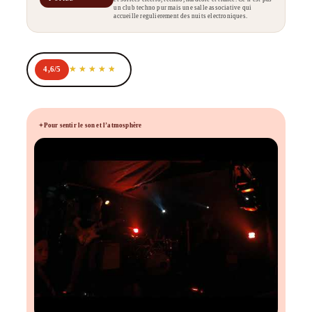
un club techno pur mais une salle associative qui
accueille regulierement des nuits electroniques.
4,6/5
Pour sentir le son et l’atmosphère