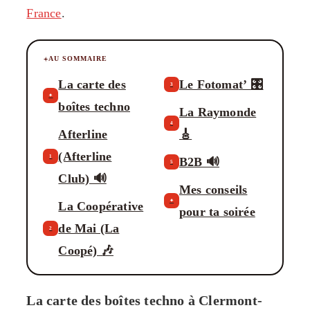
France
.
AU SOMMAIRE
La carte des
Le Fotomat’ 🎛️
3
✦
boîtes techno
La Raymonde
4
Afterline
🎸
(Afterline
1
B2B 🔊
5
Club) 🔊
Mes conseils
✦
La Coopérative
pour ta soirée
de Mai (La
2
Coopé) 🎶
La carte des boîtes techno à Clermont-