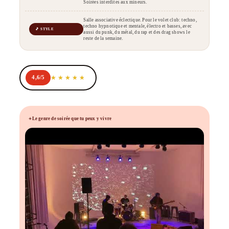
Soirées interdites aux mineurs.
Salle associative éclectique. Pour le volet club: techno,
techno hypnotique et mentale, électro et basses, avec
🎵 STYLE
aussi du punk, du métal, du rap et des drag shows le
reste de la semaine.
4,6/5
Le genre de soirée que tu peux y vivre