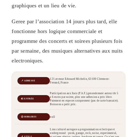
graphiques et un lieu de vie.
Geree par l’association 14 jours plus tard, elle
fonctionne hors logique commerciale et
programme des concerts et soirees plusieurs fois
par semaine, des musiques alternatives aux nuits
electroniques.
121 avenue Edouard Michelin, 63100 Clermont-
📍 ADRESSE
Ferrand, France
Participation aux frais (P.A.F.) generalement autour de 5
a 6 euros par soiree, plus une adhesion a prix libre.
💶 ENTRÉE
Paiement en especes uniquement (pas de carte bancaire).
Boissons a petit prix.
null
🕒 HORAIRES
Lieu culturel autogere a programmation eclectique et
underground : punk, garage, rock, noise, experimental,
et soirees electro, techno, hardcore et trance. Ce n’est pas
🎵 STYLE