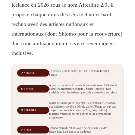
Relance en 2026 sous le nom Afterline 2.0, il
propose chaque mois des sets techno et hard
techno avec des artistes nationaux et
internationaux (dont Shlomo pour la reouverture)
dans une ambiance immersive et revendiquee
inclusive.
24 avenue Jean Mermoz, 63100 Clermont-Ferrand,
📍 ADRESSE
France
A partir d’environ 21 euros la prevente selon l’affiche et
l’artiste (billetterie Shotgun / Soiree Techno) ; tarif
💶 ENTRÉE
variable selon les soirees, possible majoration sur place.
Nuits de soiree principalement le vendredi et le samedi,
generalement de 00h a 06h (la salle L’Usine est ouverte
du jeudi au samedi a partir de 23h, jusqu’a 05h).
🕒 HORAIRES
Horaires variables au cas par cas selon l’evenement
programme.
Techno et hard techno (avec, selon les nuits, des
🎵 STYLE
incursions hard trance et hardcore)