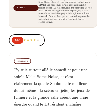
Some Noise (show électronique mensuel mêlant house,
EDM et afro house avec invités internationaux) et
Bakara (soirée 100 % house, plus underground). Le reste
🎵 STYLE
de la semaine mélange afterwork le jeudi, rap et club
urbain le vendredi (Banger), puis hits, house et électro
le samedi. Ce n’est donc pas un club techno pur et dur,
mais plutôt une grosse boîte à dominante house et
électro festive.
3,6/5
MON AVIS
J’y suis surtout allé le samedi et pour une
soirée Make Some Noise, et c’est
clairement là que le So donne le meilleur
de lui-même : la scéno en jette, les jeux de
lumière et la grande salle créent une vraie
énergie quand le DJ résident enchaîne