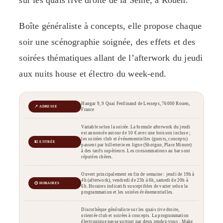
Boîte généraliste à concepts, elle propose chaque
soir une scénographie soignée, des effets et des
soirées thématiques allant de l’afterwork du jeudi
aux nuits house et électro du week-end.
Hangar 9, 9 Quai Ferdinand de Lesseps, 76000 Rouen,
📍 ADRESSE
France
Variable selon la soirée. La formule afterwork du jeudi
est annoncée autour de 10 € avec une boisson incluse ;
les soirées club et événementielles (guests, concepts)
💶 ENTRÉE
passent par billetterie en ligne (Shotgun, Place Minute)
à des tarifs supérieurs. Les consommations au bar sont
réputées chères.
Ouvert principalement en fin de semaine : jeudi de 19h à
4h (afterwork), vendredi de 23h à 6h, samedi de 20h à
🕒 HORAIRES
6h. Horaires indicatifs susceptibles de varier selon la
programmation et les soirées événementielles.
Discothèque généraliste sur les quais rive droite,
orientée club et soirées à concepts. La programmation
électronique passe surtout par deux rendez-vous : Make