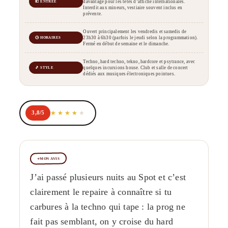
davantage pour les têtes d’affiche internationales.
💶 ENTRÉE
Interdit aux mineurs, vestiaire souvent inclus en
prévente.
Ouvert principalement les vendredis et samedis de
23h30 à 6h30 (parfois le jeudi selon la programmation).
🕒 HORAIRES
Fermé en début de semaine et le dimanche.
Techno, hard techno, tekno, hardcore et psytrance, avec
quelques incursions house. Club et salle de concert
🎵 STYLE
dédiés aux musiques électroniques pointues.
3,8/5
MON AVIS
J’ai passé plusieurs nuits au Spot et c’est
clairement le repaire à connaître si tu
carbures à la techno qui tape : la prog ne
fait pas semblant, on y croise du hard