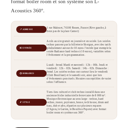
format boiler room et son système son L-
Acoustics 360°.
1 rue Malouet, 76100 Rouen, France (Rive gauche, à
📍 ADRESSE
deux pas de la place Carnot)
Accès au site gratuit en journée et en soirée. Les soirées
techno passent par la billetterie Shotgun, avec des tarifs
généralement autour de 10 euros l’entrée (par exemple la
💶 ENTRÉE
soirée Radiance hard techno à 10 euros), variables selon
l’événement et la programmation.
Lundi : fermé. Mardi et mercredi : 12h – 00h. Jeudi et
vendredi : 12h – 02h. Samedi : 14h – 02h. Dimanche :
fermé. Les soirées techno ont surtout lieu le vendredi
🕒 HORAIRES
(Club Bouillant) et le samedi soir, ainsi que lors
d’événements ponctuels. Horaires susceptibles de varier
selon l’affluence.
Tiers-lieu culturel et club techno installé dans une
ancienne friche industrielle ferroviaire de 8 000 m².
Musique électronique au sens large : techno, hard
techno, trance, psytrance, house, tech house, drum and
🎵 STYLE
bass, dub et afro, réparties sur plusieurs espaces
(l’Agora, le Garten, le Bouillon Popote) avec format
boiler room et système son 360°.