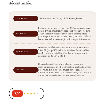
décontractée.
105 Boulevard de l’Yser, 76000 Rouen, France
📍 ADRESSE
Entrée selon les soirées : environ 10€ en prévente sans
conso, 14€ en prévente avec conso et vestiaire, jusqu’à
17€ sur place avec conso et vestiaire. Entrée parfois
💶 ENTRÉE
gratuite pour les filles certains soirs (tarifs constatés sur
les soirées techno récentes, à confirmer par événement).
Ouvert en soirée du mercredi au dimanche, environ de
23h à 6h (jusqu’à 7h selon les soirées). Fermé lundi et
🕒 HORAIRES
mardi. Horaires variables selon la programmation, à
confirmer au 06 12 75 40 28.
Club techno et discothèque à la programmation
électronique, avec un fil rouge techno, hard techno, hard
groove, acid et incursions trance, house et hardcore.
🎵 STYLE
Soirées clubbing, sets DJ et concerts live, dans une salle
qui se veut accessible et sans code vestimentaire.
3,6/5