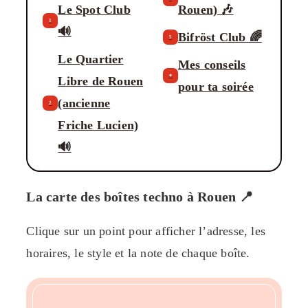
Le Spot Club
Rouen) 🎶
1
🔊
Bifröst Club 🌈
5
Le Quartier
Mes conseils
✦
Libre de Rouen
pour ta soirée
(ancienne
2
Friche Lucien)
🔊
La carte des boîtes techno à Rouen 📍
Clique sur un point pour afficher l’adresse, les
horaires, le style et la note de chaque boîte.