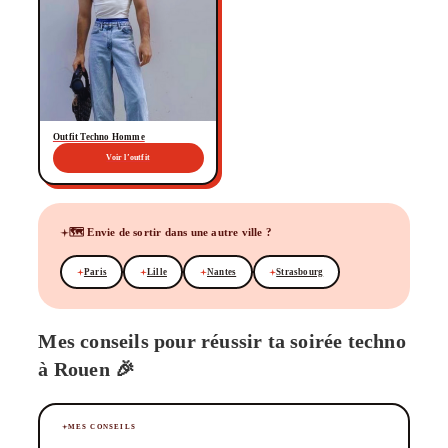
Outfit Techno Homme
Voir l’outfit
🗺️ Envie de sortir dans une autre ville ?
Paris
Lille
Nantes
Strasbourg
Mes conseils pour réussir ta soirée techno
à Rouen 🎉
MES CONSEILS