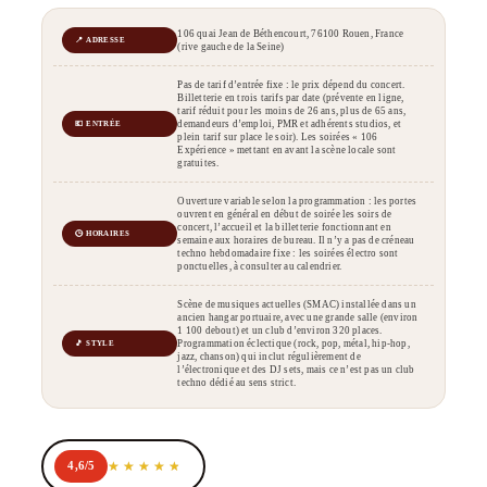
106 quai Jean de Béthencourt, 76100 Rouen, France
📍 ADRESSE
(rive gauche de la Seine)
Pas de tarif d’entrée fixe : le prix dépend du concert.
Billetterie en trois tarifs par date (prévente en ligne,
tarif réduit pour les moins de 26 ans, plus de 65 ans,
demandeurs d’emploi, PMR et adhérents studios, et
💶 ENTRÉE
plein tarif sur place le soir). Les soirées « 106
Expérience » mettant en avant la scène locale sont
gratuites.
Ouverture variable selon la programmation : les portes
ouvrent en général en début de soirée les soirs de
concert, l’accueil et la billetterie fonctionnant en
🕒 HORAIRES
semaine aux horaires de bureau. Il n’y a pas de créneau
techno hebdomadaire fixe : les soirées électro sont
ponctuelles, à consulter au calendrier.
Scène de musiques actuelles (SMAC) installée dans un
ancien hangar portuaire, avec une grande salle (environ
1 100 debout) et un club d’environ 320 places.
Programmation éclectique (rock, pop, métal, hip-hop,
🎵 STYLE
jazz, chanson) qui inclut régulièrement de
l’électronique et des DJ sets, mais ce n’est pas un club
techno dédié au sens strict.
4,6/5