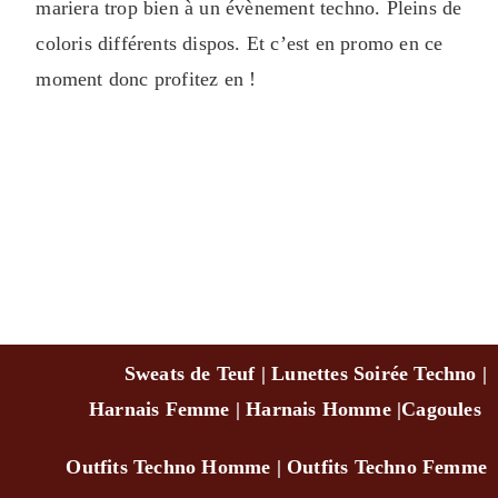
mariera trop bien à un évènement techno. Pleins de
coloris différents dispos. Et c’est en promo en ce
moment donc profitez en !
Sweats de Teuf
|
Lunettes Soirée Techno
|
Harnais Femme
|
Harnais Homme
|
Cagou
les
Outfits Techno Homm
e
|
Outfits Techno Femme