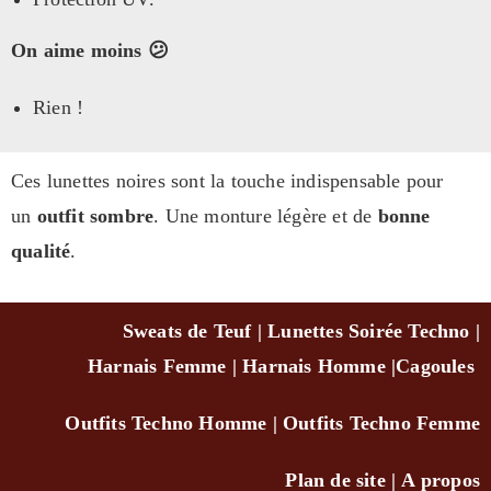
On aime moins 😕
Rien !
Ces lunettes noires sont la touche indispensable pour
un
outfit sombre
. Une monture légère et de
bonne
qualité
.
Sweats de Teuf
|
Lunettes Soirée Techno
|
Harnais Femme
|
Harnais Homme
|
Cagou
les
Outfits Techno Homm
e
|
Outfits Techno Femme
Plan de site
|
A propo
s