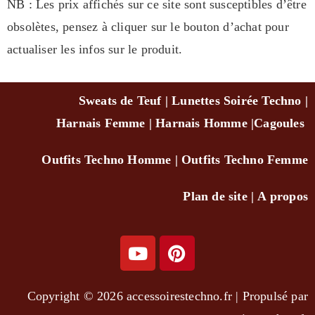
NB : Les prix affichés sur ce site sont susceptibles d’être
obsolètes, pensez à cliquer sur le bouton d’achat pour
actualiser les infos sur le produit.
Sweats de Teuf
|
Lunettes Soirée Techno
|
Harnais Femme
|
Harnais Homme
|
Cagou
les
Outfits Techno Homm
e
|
Outfits Techno Femme
Plan de site
|
A propo
s
Copyright © 2026 accessoirestechno.fr | Propulsé par