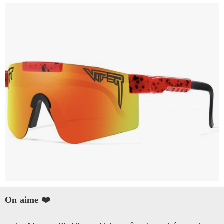
On aime ❤️