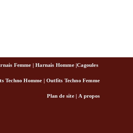
rnais Femme
|
Harnais Homme
|
Cagou
les
its Techno Homm
e
|
Outfits Techno Femme
Plan de site
|
A propo
s