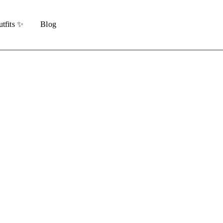
tfits ✨
Blog