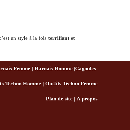
’est un style à la fois
terrifiant et
rnais Femme
|
Harnais Homme
|
Cagou
les
its Techno Homm
e
|
Outfits Techno Femme
Plan de site
|
A propo
s