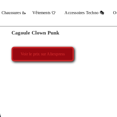
Chaussures 🥾
Vêtements 👕
Accessoires Techno 🎭
Ou
Cagoule Clown Punk
Voir le prix sur Aliexpress