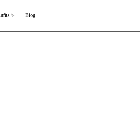
tfits ✨
Blog